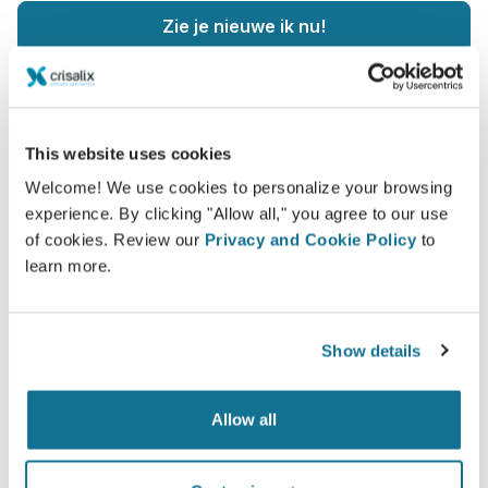
Zie je nieuwe ik nu!
This website uses cookies
Veilig en zeker
Welcome! We use cookies to personalize your browsing
experience. By clicking "Allow all," you agree to our use
Crisalix beschermt uw privacy ten alle tijden.
of cookies. Review our
Privacy and Cookie Policy
to
Onze servers zijn volledig versleuteld, uw
learn more.
informatie is beveiligd en prive.
Show details
High-Tech
Allow all
De eerste online 3D simulatie voor plastische