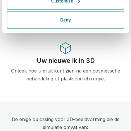
chirurgie en esthetische procedures, reeds
Customize
gebruikt door dokters in meer dan 100 landen,
en aanbevolen door meerdere plastische
Deny
chirurgieverenigingen.
Uw nieuwe ik in 3D
Ontdek hoe u eruit kunt zien na een cosmetische
behandeling of plastische chirurgie.
De enige oplossing voor 3D-beeldvorming die de
simulatie omvat van: