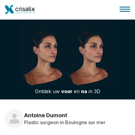
Huis chirurg
3D business platform
Ontdek uw
voor
en
na
in 3D
Pakketten
Patiëntrecensies
Antoine Dumont
Plastic surgeon in Boulogne sur mer