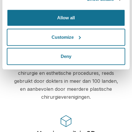
Crisalix beschermt uw privacy ten alle tijden.
Onze servers zijn volledig versleuteld, uw
Allow all
informatie is beveiligd en prive.
Customize
High-Tech
Deny
De eerste online 3D simulatie voor plastische
chirurgie en esthetische procedures, reeds
gebruikt door dokters in meer dan 100 landen,
en aanbevolen door meerdere plastische
chirurgieverenigingen.