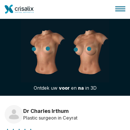
Huis chirurg
3D business platform
Ontdek uw
voor
en
na
in 3D
Pakketten
Patiëntrecensies
Dr Charles Irthum
Plastic surgeon in Ceyrat