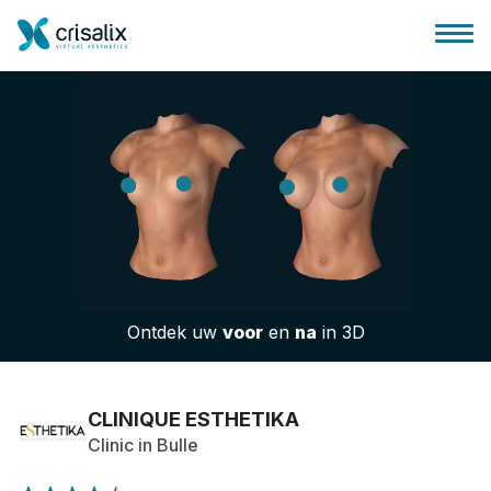
Huis chirurg
3D business platform
Ontdek uw
voor
en
na
in 3D
Pakketten
Patiëntrecensies
CLINIQUE ESTHETIKA
Clinic in Bulle