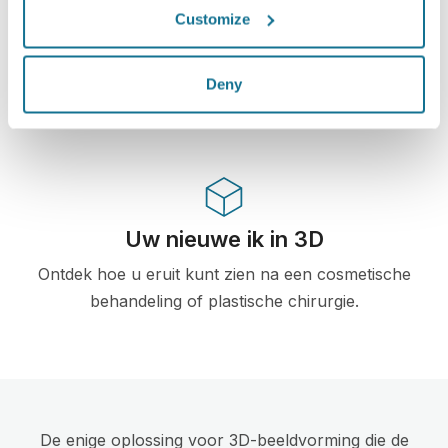
De eerste online 3D simulatie voor plastische
Customize
chirurgie en esthetische procedures, reeds
gebruikt door dokters in meer dan 100 landen,
Deny
en aanbevolen door meerdere plastische
chirurgieverenigingen.
Uw nieuwe ik in 3D
Ontdek hoe u eruit kunt zien na een cosmetische
behandeling of plastische chirurgie.
De enige oplossing voor 3D-beeldvorming die de