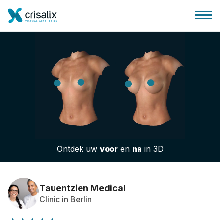
Huis chirurg
3D business platform
Ontdek uw
voor
en
na
in 3D
Pakketten
Patiëntrecensies
Tauentzien Medical
Clinic in Berlin