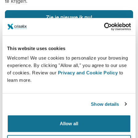
te krijgen.
Zie je nieuwe ik nu!
This website uses cookies
Welcome! We use cookies to personalize your browsing
Veilig en zeker
experience. By clicking "Allow all," you agree to our use
of cookies. Review our
Privacy and Cookie Policy
to
Crisalix beschermt uw privacy ten alle tijden.
learn more.
Onze servers zijn volledig versleuteld, uw
informatie is beveiligd en prive.
Show details
Allow all
High-Tech