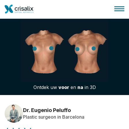
Huis chirurg
3D business platform
Ontdek uw
voor
en
na
in 3D
Pakketten
Patiëntrecensies
Dr. Eugenio Peluffo
Plastic surgeon in Barcelona