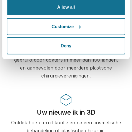
Allow all
Customize
High-Tech
De eerste online 3D simulatie voor plastische
Deny
chirurgie en esthetische procedures, reeds
gebruikt door dokters in meer dan 100 landen,
en aanbevolen door meerdere plastische
chirurgieverenigingen.
Uw nieuwe ik in 3D
Ontdek hoe u eruit kunt zien na een cosmetische
behandeling of plastische chirurgie.