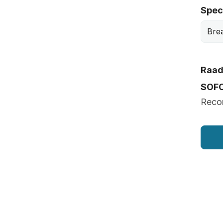
Speci
Bre
Raad 
SOF
Recon