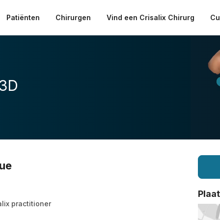
Patiënten
Chirurgen
Vind een Crisalix Chirurg
Cu
 3D
que
Plaa
lix practitioner