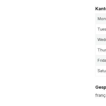
Kant
Mon
Tue
Wed
Thu
Frid
Satu
Gesp
franç