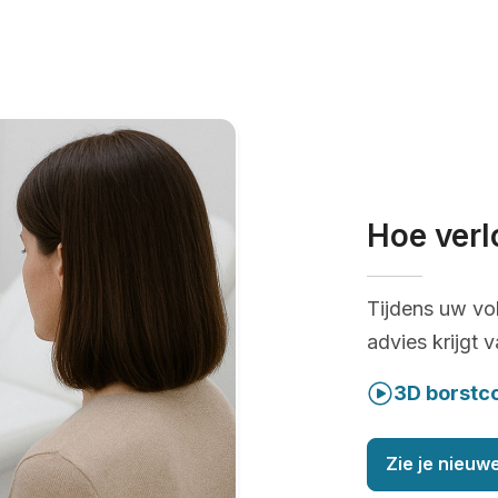
Hoe verl
Tijdens uw vo
advies krijgt 
3D borstc
Zie je nieuwe