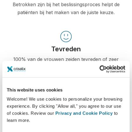
Betrokken zijn bij het beslissingsproces helpt de
patiënten bij het maken van de juiste keuze.
Tevreden
100% van de vrouwen zeiden tevreden of zeer
tevreden te zijn met hun ingreep na eerst vooraf
de Crisalix 3D simulatie te hebben gezien.*
This website uses cookies
*Een online onderzoek gevoerd onder patiënten die een
Welcome! We use cookies to personalize your browsing
borstvergroting in Zwitserland hadden ondergaan tussen mei
experience. By clicking "Allow all," you agree to our use
2010 en september 2011.
of cookies. Review our
Privacy and Cookie Policy
to
learn more.