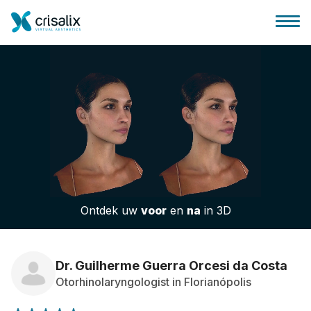
Huis chirurg
3D business platform
Ontdek uw
voor
en
na
in 3D
Pakketten
Patiëntrecensies
Dr. Guilherme Guerra Orcesi da Costa
Otorhinolaryngologist in Florianópolis