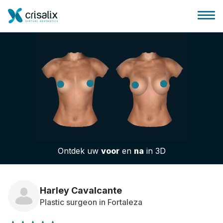
Huis chirurg
3D business platform
Ontdek uw
voor
en
na
in 3D
Pakketten
Patiëntrecensies
Harley Cavalcante
Plastic surgeon in Fortaleza