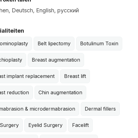
en, Deutsch, English, русский
aliteiten
ominoplasty
Belt lipectomy
Botulinum Toxin
hioplasty
Breast augmentation
ast implant replacement
Breast lift
st reduction
Chin augmentation
mabrasion & microdermabrasion
Dermal fillers
 Surgery
Eyelid Surgery
Facelift