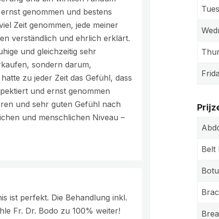
Tue
l, ernst genommen und bestens
 viel Zeit genommen, jede meiner
Wed
n verständlich und ehrlich erklärt.
hige und gleichzeitig sehr
Thu
erkaufen, sondern darum,
Frid
hatte zu jeder Zeit das Gefühl, dass
pektiert und ernst genommen
eren und sehr guten Gefühl nach
Prijz
ichen und menschlichen Niveau –
Abdo
Belt
Botu
Brac
 ist perfekt. Die Behandlung inkl.
le Fr. Dr. Bodo zu 100% weiter!
Brea