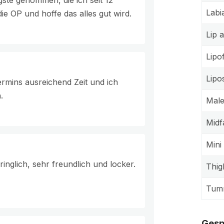
gste genommen, die ich seit 12
Labi
ie OP und hoffe das alles gut wird.
Lip 
Lipof
Lipo
rmins ausreichend Zeit und ich
.
Male
Midfa
Mini
ringlich, sehr freundlich und locker.
Thigh
Tum
Gesp