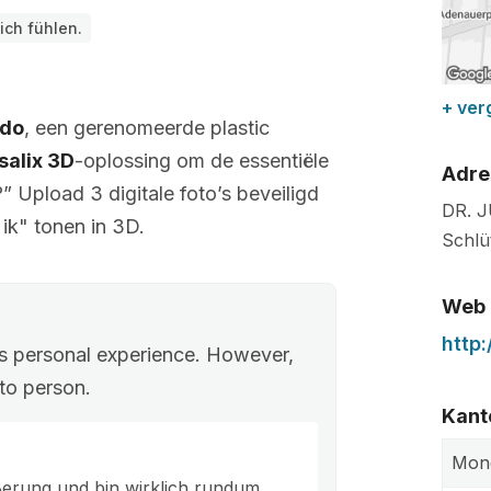
ich fühlen.
+ ver
odo
, een gerenomeerde plastic
salix 3D
-oplossing om de essentiële
Adre
” Upload 3 digitale foto’s beveiligd
DR. 
ik" tonen in 3D.
Schlü
Web
http
’s personal experience. However,
to person.
Kant
Mon
ßerung und bin wirklich rundum