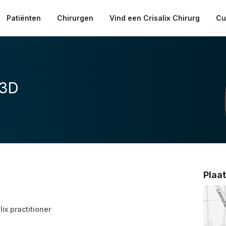
Patiënten
Chirurgen
Vind een Crisalix Chirurg
Cu
 3D
Plaa
lix practitioner