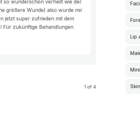
t so wunderschön verheilt wie der
Faci
eine größere Wunde) also wurde mir
 jetzt super zufrieden mit dem
Fore
op! Für zukünftige Behandlungen
Lip
Male
Min
Skin
1
of 4