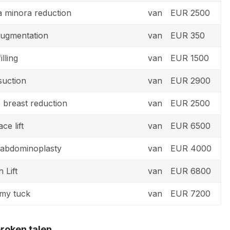
a minora reduction
van
EUR 2500
augmentation
van
EUR 350
illing
van
EUR 1500
suction
van
EUR 2900
 breast reduction
van
EUR 2500
ce lift
van
EUR 6500
 abdominoplasty
van
EUR 4000
 Lift
van
EUR 6800
my tuck
van
EUR 7200
roken talen