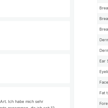
Brea
Breas
Brea
Derm
Derm
Ear 
Eyel
Facel
Fat 
Art. Ich habe mich sehr
Fore