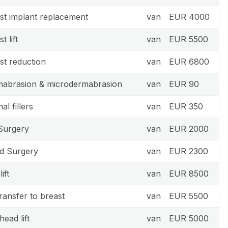
st implant replacement
van
EUR 4000
t lift
van
EUR 5500
st reduction
van
EUR 6800
abrasion & microdermabrasion
van
EUR 90
al fillers
van
EUR 350
Surgery
van
EUR 2000
id Surgery
van
EUR 2300
ift
van
EUR 8500
transfer to breast
van
EUR 5500
head lift
van
EUR 5000