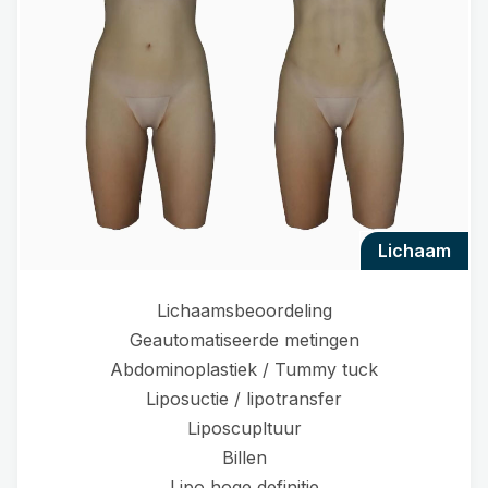
lichaam
Lichaamsbeoordeling
Geautomatiseerde metingen
Abdominoplastiek / Tummy tuck
Liposuctie / lipotransfer
Liposcupltuur
Billen
Lipo hoge definitie