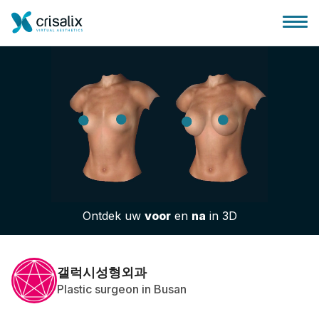
Huis chirurg
3D business platform
Ontdek uw
voor
en
na
in 3D
Pakketten
Patiëntrecensies
갤럭시성형외과
Plastic surgeon in Busan