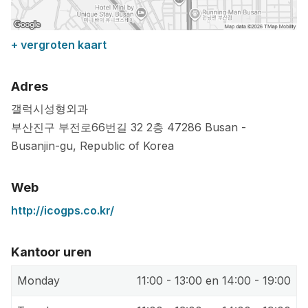
+ vergroten kaart
Adres
갤럭시성형외과
부산진구 부전로66번길 32 2층
47286
Busan
-
Busanjin-gu
,
Republic of Korea
Web
http://icogps.co.kr/
Kantoor uren
Monday
11:00 - 13:00 en 14:00 - 19:00