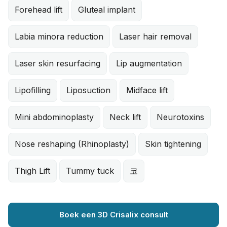
Forehead lift
Gluteal implant
Labia minora reduction
Laser hair removal
Laser skin resurfacing
Lip augmentation
Lipofilling
Liposuction
Midface lift
Mini abdominoplasty
Neck lift
Neurotoxins
Nose reshaping (Rhinoplasty)
Skin tightening
Thigh Lift
Tummy tuck
코
Boek een 3D Crisalix consult