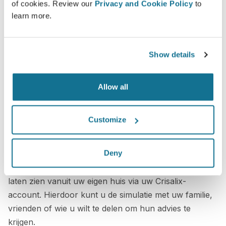
of cookies. Review our
Privacy and Cookie Policy
to
learn more.
Show details
Allow all
Customize
Wilt u weten wat uw het best past?
Deny
Na het consult, kan
갤럭시성형외과
u uw "nieuwe ik"
laten zien vanuit uw eigen huis via uw Crisalix-
account. Hierdoor kunt u de simulatie met uw familie,
vrienden of wie u wilt te delen om hun advies te
krijgen.