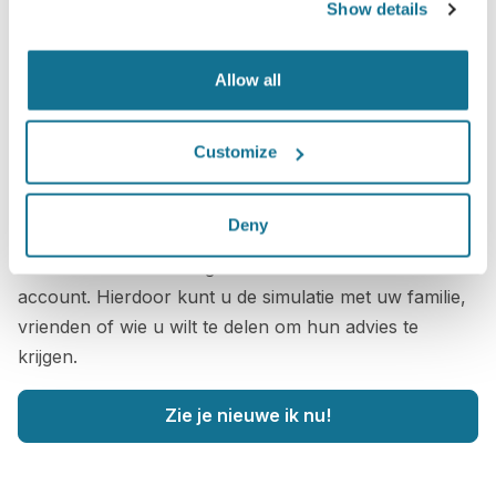
Show details
Allow all
Customize
Wilt u weten wat uw het best past?
Deny
Na het consult, kan
Laercio Moreto
u uw "nieuwe ik"
laten zien vanuit uw eigen huis via uw Crisalix-
account. Hierdoor kunt u de simulatie met uw familie,
vrienden of wie u wilt te delen om hun advies te
krijgen.
Zie je nieuwe ik nu!