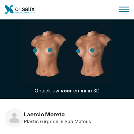
Huis chirurg
3D business platform
Ontdek uw
voor
en
na
in 3D
Pakketten
Patiëntrecensies
Laercio Moreto
Plastic surgeon in São Mateus