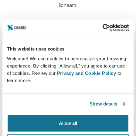
lichaam.
Zelfverzekerd
This website uses cookies
Betrokken zijn bij het beslissingsproces helpt de
Welcome! We use cookies to personalize your browsing
patiënten bij het maken van de juiste keuze.
experience. By clicking "Allow all," you agree to our use
of cookies. Review our
Privacy and Cookie Policy
to
learn more.
Tevreden
Show details
100% van de vrouwen zeiden tevreden of zeer
tevreden te zijn met hun ingreep na eerst vooraf
Allow all
de Crisalix 3D simulatie te hebben gezien.*