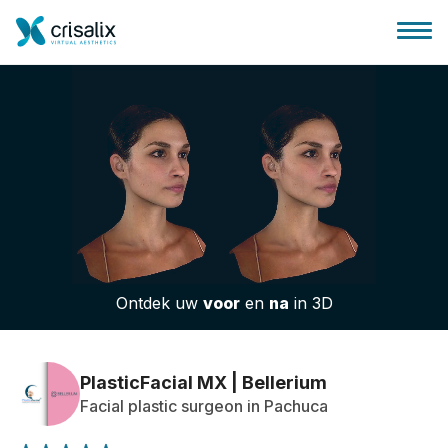
Huis chirurg
3D business platform
Ontdek uw
voor
en
na
in 3D
Pakketten
Patiëntrecensies
PlasticFacial MX | Bellerium
Facial plastic surgeon in Pachuca