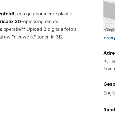
enfeldt
, een gerenomeerde plastic
risalix 3D
-oplossing om de
e operatie?” Upload 3 digitale foto’s
l uw ”nieuwe ik" tonen in 3D.
+ ver
Adre
Plast
Fredr
Gesp
Engli
Raad 