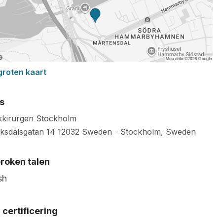
groten kaart
s
ikkirurgen Stockholm
iksdalsgatan 14
12032
Sweden
-
Stockholm
,
Sweden
roken talen
sh
certificering