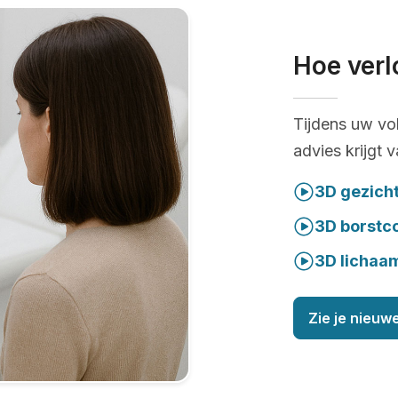
Hoe verl
Tijdens uw vo
advies krijgt 
3D gezich
3D borstc
3D lichaa
Zie je nieuwe