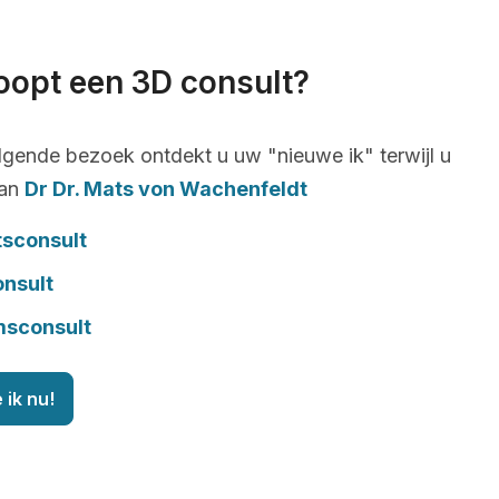
oopt een 3D consult?
lgende bezoek ontdekt u uw "nieuwe ik" terwijl u
van
Dr Dr. Mats von Wachenfeldt
tsconsult
onsult
msconsult
 ik nu!