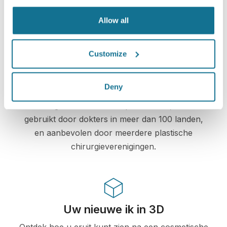
informatie is beveiligd en prive.
Allow all
Customize
High-Tech
Deny
De eerste online 3D simulatie voor plastische
chirurgie en esthetische procedures, reeds
gebruikt door dokters in meer dan 100 landen,
en aanbevolen door meerdere plastische
chirurgieverenigingen.
Uw nieuwe ik in 3D