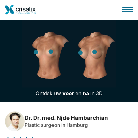
Huis chirurg
3D business platform
Ontdek uw
voor
en
na
in 3D
Pakketten
Patiëntrecensies
Dr. Dr. med. Njde Hambarchian
Plastic surgeon in Hamburg