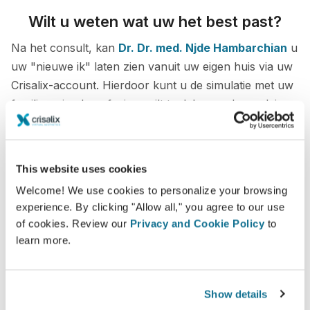
Wilt u weten wat uw het best past?
Na het consult, kan
Dr. Dr. med. Njde Hambarchian
u
uw "nieuwe ik" laten zien vanuit uw eigen huis via uw
Crisalix-account. Hierdoor kunt u de simulatie met uw
familie, vrienden of wie u wilt te delen om hun advies
te krijgen.
Zie je nieuwe ik nu!
This website uses cookies
Welcome! We use cookies to personalize your browsing
experience. By clicking "Allow all," you agree to our use
of cookies. Review our
Privacy and Cookie Policy
to
learn more.
Veilig en zeker
Crisalix beschermt uw privacy ten alle tijden.
Show details
Onze servers zijn volledig versleuteld, uw