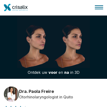
Huis chirurg
3D business platform
Ontdek uw
voor
en
na
in 3D
Pakketten
Patiëntrecensies
Dra. Paola Freire
Otorhinolaryngologist in Quito