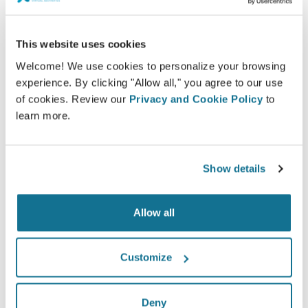
patiënten bij het maken van de juiste keuze.
This website uses cookies
Welcome! We use cookies to personalize your browsing
experience. By clicking "Allow all," you agree to our use
Tevreden
of cookies. Review our
Privacy and Cookie Policy
to
100% van de vrouwen zeiden tevreden of zeer
learn more.
tevreden te zijn met hun ingreep na eerst vooraf
de Crisalix 3D simulatie te hebben gezien.*
Show details
*Een online onderzoek gevoerd onder patiënten die een
Allow all
borstvergroting in Zwitserland hadden ondergaan tussen mei
2010 en september 2011.
Customize
Deny