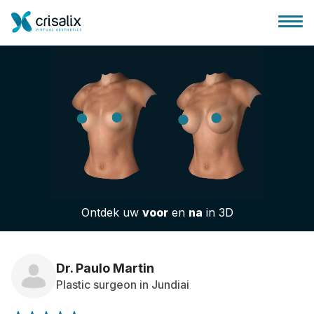
Huis chirurg
3D business platform
Ontdek uw
voor
en
na
in 3D
Pakketten
Patiëntrecensies
Dr. Paulo Martin
Plastic surgeon in Jundiai