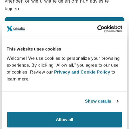
vrienden of wie u wilt te delen om hun advies te
krijgen.
Zie je nieuwe ik nu!
This website uses cookies
Welcome! We use cookies to personalize your browsing
experience. By clicking "Allow all," you agree to our use
Veilig en zeker
of cookies. Review our
Privacy and Cookie Policy
to
Crisalix beschermt uw privacy ten alle tijden.
learn more.
Onze servers zijn volledig versleuteld, uw
informatie is beveiligd en prive.
Show details
Allow all
High-Tech