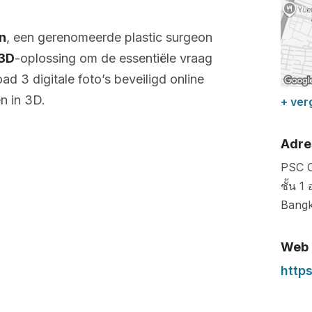
n
, een gerenomeerde plastic surgeon
 3D
-oplossing om de essentiële vraag
ad 3 digitale foto’s beveiligd online
n in 3D.
+ ver
Adre
PSC C
ชั้น 1
Bang
Web
https