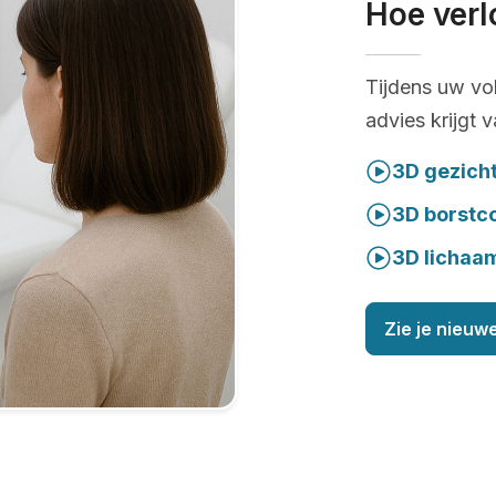
Hoe verl
Tijdens uw vo
advies krijgt 
3D gezich
3D borstc
3D lichaa
Zie je nieuwe