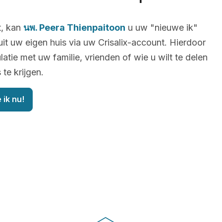
t, kan
นพ. Peera Thienpaitoon
u uw "nieuwe ik"
uit uw eigen huis via uw Crisalix-account. Hierdoor
latie met uw familie, vrienden of wie u wilt te delen
te krijgen.
 ik nu!