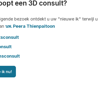
oopt een 3D consult?
lgende bezoek ontdekt u uw "nieuwe ik" terwijl u
van
นพ. Peera Thienpaitoon
tsconsult
onsult
msconsult
 ik nu!