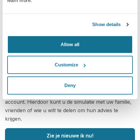
learn more.
Show details
Allow all
Customize
Wilt u weten wat uw het best past?
Na het consult, kan
Sami Hassib Saad
u uw "nieuwe
Deny
ik" laten zien vanuit uw eigen huis via uw Crisalix-
account. Hierdoor kunt u de simulatie met uw familie,
vrienden of wie u wilt te delen om hun advies te
krijgen.
Zie je nieuwe ik nu!