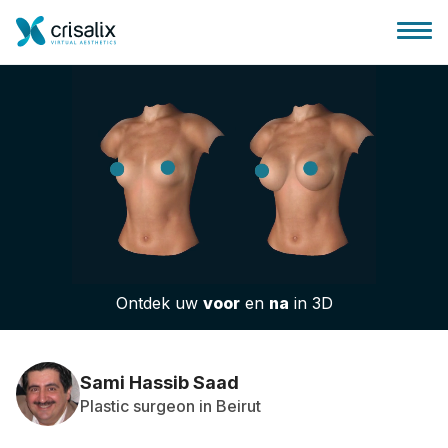
Huis chirurg
3D business platform
Ontdek uw
voor
en
na
in 3D
Pakketten
Patiëntrecensies
Sami Hassib Saad
Plastic surgeon in Beirut