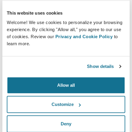
This website uses cookies
Welcome! We use cookies to personalize your browsing
Tevreden
experience. By clicking "Allow all," you agree to our use
of cookies. Review our
Privacy and Cookie Policy
to
100% van de vrouwen zeiden tevreden of zeer
learn more.
tevreden te zijn met hun ingreep na eerst vooraf
de Crisalix 3D simulatie te hebben gezien.*
Show details
*Een online onderzoek gevoerd onder patiënten die een
borstvergroting in Zwitserland hadden ondergaan tussen mei
Allow all
2010 en september 2011.
Customize
Deny