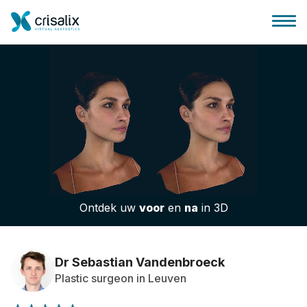
Huis chirurg
3D business platform
Ontdek uw
voor
en
na
in 3D
Pakketten
Patiëntrecensies
Dr Sebastian Vandenbroeck
Plastic surgeon in Leuven