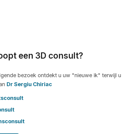
oopt een 3D consult?
lgende bezoek ontdekt u uw "nieuwe ik" terwijl u
van
Dr Sergiu Chiriac
tsconsult
onsult
msconsult