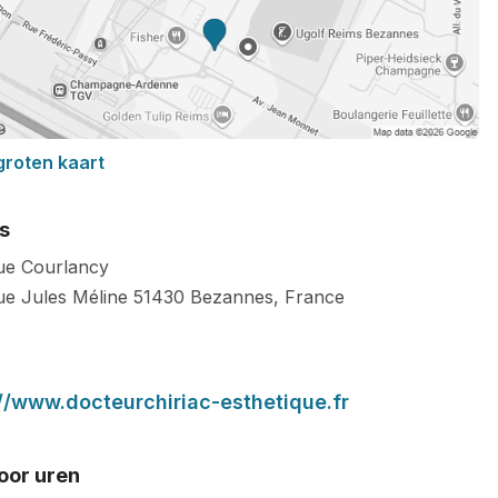
groten kaart
s
que Courlancy
rue Jules Méline
51430
Bezannes
,
France
://www.docteurchiriac-esthetique.fr
oor uren