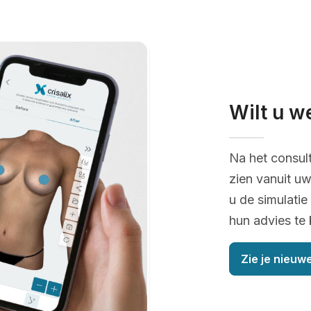
Wilt u w
Na het consul
zien vanuit uw
u de simulatie
hun advies te 
Zie je nieuwe