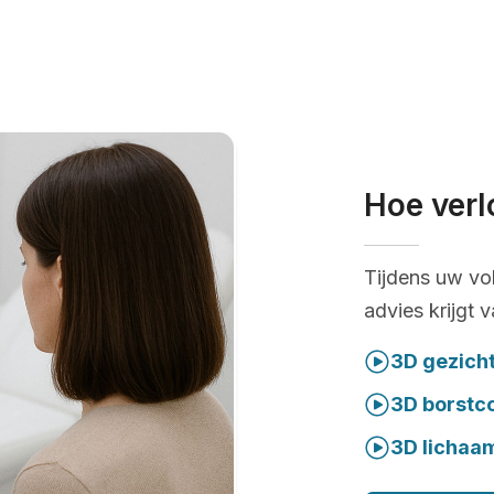
Hoe verl
Tijdens uw vo
advies krijgt 
3D gezich
3D borstc
3D lichaa