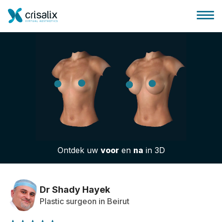
Huis chirurg
3D business platform
Ontdek uw
voor
en
na
in 3D
Pakketten
Patiëntrecensies
Dr Shady Hayek
Plastic surgeon in Beirut