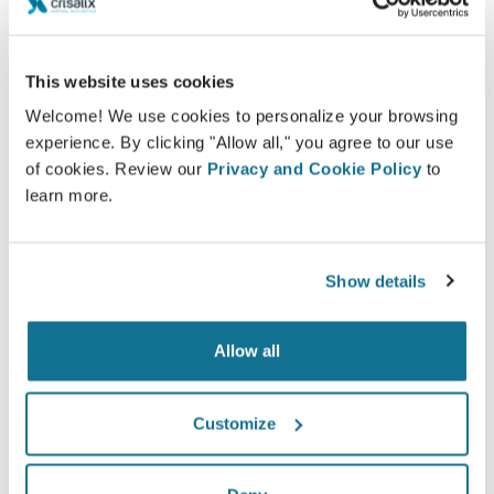
Crisalix helpt patiënten inzicht te krijgen over de
mogelijke resultaten van de gekozen ingrepen
gebaseerd op een 3D-simulatie van het eigen
This website uses cookies
lichaam.
Welcome! We use cookies to personalize your browsing
experience. By clicking "Allow all," you agree to our use
of cookies. Review our
Privacy and Cookie Policy
to
learn more.
Zelfverzekerd
Show details
Betrokken zijn bij het beslissingsproces helpt de
patiënten bij het maken van de juiste keuze.
Allow all
Customize
Tevreden
100% van de vrouwen zeiden tevreden of zeer