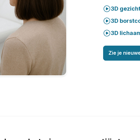
3D gezich
3D borstc
3D lichaa
Zie je nieuwe