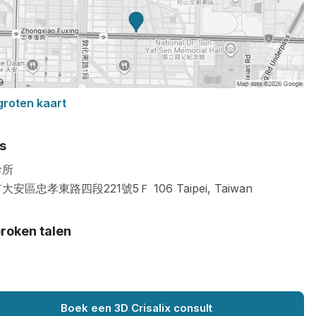
groten kaart
s
診所
大安區忠孝東路四段221號5Ｆ
106
Taipei
,
Taiwan
roken talen
Boek een 3D Crisalix consult