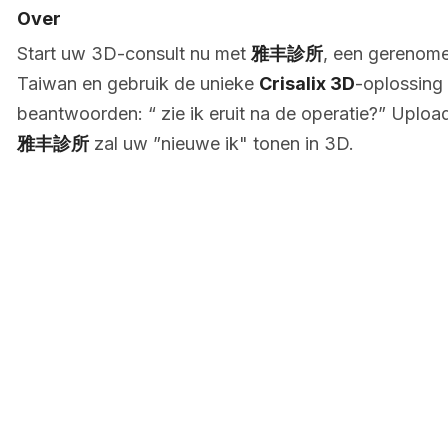
Over
Start uw 3D-consult nu met
雅丰診所
, een gerenomee
Taiwan en gebruik de unieke
Crisalix 3D
-oplossing
beantwoorden: “ zie ik eruit na de operatie?” Upload 
雅丰診所
zal uw ”nieuwe ik" tonen in 3D.