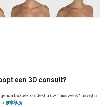
oopt een 3D consult?
lgende bezoek ontdekt u uw "nieuwe ik" terwijl u
van
雅丰診所