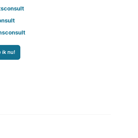
tsconsult
onsult
msconsult
 ik nu!