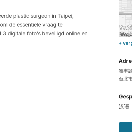
rde plastic surgeon in Taipei,
 om de essentiële vraag te
3 digitale foto’s beveiligd online en
+ ver
Adre
雅丰
台北市
Gesp
汉语