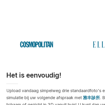
Het is eenvoudig!
Upload vandaag simpelweg drie standaardfoto's e
simulatie bij uw volgende afspraak met
雅丰診所
. 
lichaam of gezicht in 3D vanuit huis! U kunt dan u