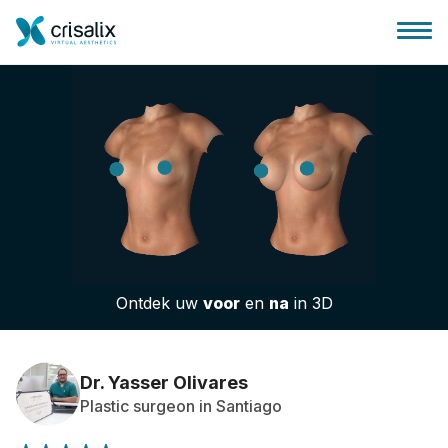
Huis chirurg
3D business platform
Ontdek uw
voor
en
na
in 3D
Pakketten
Patiëntrecensies
Dr. Yasser Olivares
Plastic surgeon in Santiago