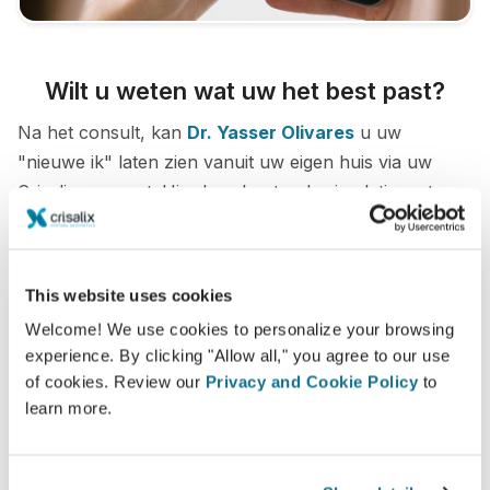
Wilt u weten wat uw het best past?
Na het consult, kan
Dr. Yasser Olivares
u uw
"nieuwe ik" laten zien vanuit uw eigen huis via uw
Crisalix-account. Hierdoor kunt u de simulatie met uw
familie, vrienden of wie u wilt te delen om hun advies
te krijgen.
This website uses cookies
Zie je nieuwe ik nu!
Welcome! We use cookies to personalize your browsing
experience. By clicking "Allow all," you agree to our use
of cookies. Review our
Privacy and Cookie Policy
to
learn more.
Veilig en zeker