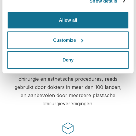
Show details
Crisalix beschermt uw privacy ten alle tijden.
Onze servers zijn volledig versleuteld, uw
Allow all
informatie is beveiligd en prive.
Customize
High-Tech
Deny
De eerste online 3D simulatie voor plastische
chirurgie en esthetische procedures, reeds
gebruikt door dokters in meer dan 100 landen,
en aanbevolen door meerdere plastische
chirurgieverenigingen.