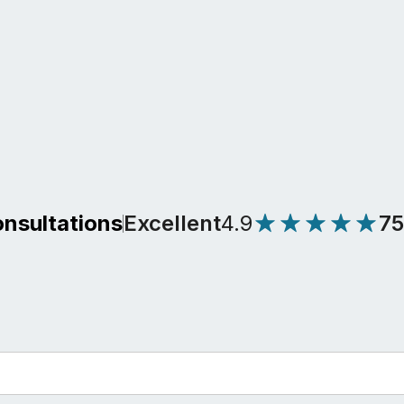
Excellent
4.9
7
onsultations