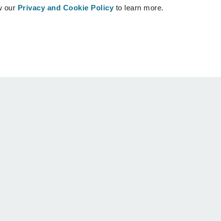
w our
Privacy and Cookie Policy
to learn more.
Patiënten
Support
Terug naar patiënten
Contacteer ons
Vind een Crisalix Chirurg
Kennisbank
Gemeenschap