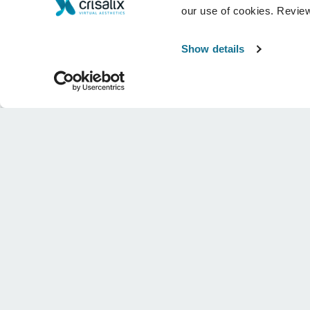
our use of cookies. Revie
Show details
Bedrijf
Chirurgen
Over ons
Terug naar Chirurgen
Banen
3D business manager
Nieuws
Pakketten voor chirurgen
Publicaties
Patiëntrecensies
Evenementen
Customer Stories