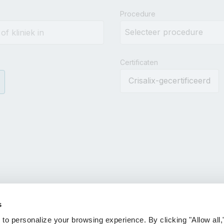
results.
Procedure
Certificaten
Crisalix-gecertificeerd
s
 personalize your browsing experience. By clicking "Allow all,