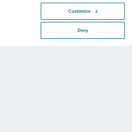
Customize
Deny
Juridisch
Sociaal
Universele voorwaarden
Instagram
Privacybeleid
Twitter
Beveiligingsinformatie
Youtube
HIPAA
Cookie instellingen