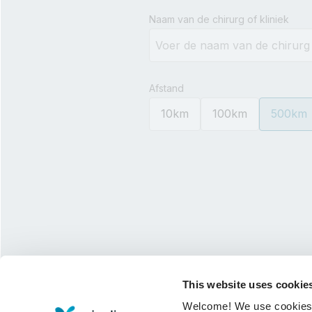
Type 3 or more characters for 
Naam van de chirurg of kliniek
Afstand
10km
100km
500km
This website uses cookie
Welcome! We use cookies to