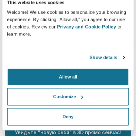
This website uses cookies
Welcome! We use cookies to personalize your browsing
experience. By clicking "Allow all," you agree to our use
of cookies. Review our
Privacy and Cookie Policy
to
learn more.
Вы хотите узнать, что Вам больше
Show details
подходит?
После консультации
Alexandre Charão
даст
Allow all
доступ к вашему новому образу с помощью
учетной записи Crisalix, войти в которую вы
Customize
можете прямо из дома. Это позволит вам
поделиться им со своей семьей и друзьями или с
кем-либо, от кого вы хотите узнать мнение.
Deny
Увидьте "новую себя" в 3D прямо сейчас!