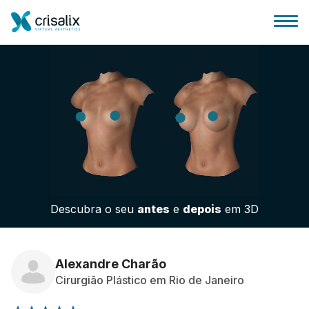
Página inicial para cirurgiões
Plataforma 3D de business
Descubra o seu
antes
e
depois
em 3D
Planos
Avaliações dos pacientes
Alexandre Charão
Cirurgião Plástico em Rio de Janeiro