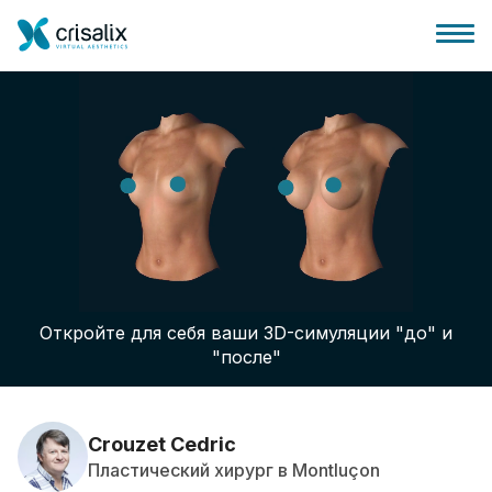
Главная хирурга
Бизнес Платформа
Откройте для себя ваши 3D-симуляции "до" и
Планы
"после"
Отзывы пациентов
Crouzet Cedric
Пластический хирург в Montluçon