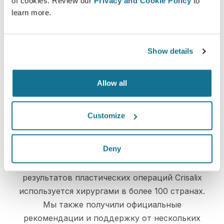
of cookies. Review our
Privacy and Cookie Policy
to
learn more.
Просто и безопасно
Crisalix постоянно заботится о вашей
Show details
конфиденциальности. Наши серверы
полностью зашифрованы, ваша информация
Allow all
надежно защищена
Customize
High-Tech
Deny
Первое онлайн 3D-моделирование
результатов пластических операций Crisalix
используется хирургами в более 100 странах.
Мы также получили официальные
рекомендации и поддержку от нескольких