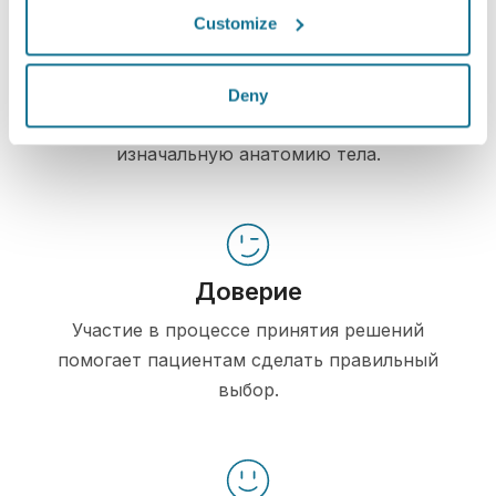
Информирование
Customize
Crisalix позволяет наглядно
продемонстрировать пациентам возможные
Deny
результаты операции, учитывая их
изначальную анатомию тела.
Доверие
Участие в процессе принятия решений
помогает пациентам сделать правильный
выбор.