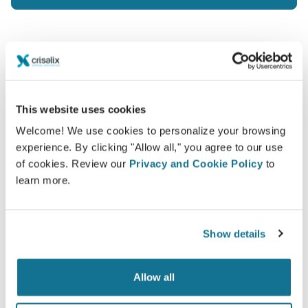
Улучшение качества обслуживания
This website uses cookies
пациентов
Welcome! We use cookies to personalize your browsing
experience. By clicking "Allow all," you agree to our use
Crisalix - это инновационное решение для
of cookies. Review our
Privacy and Cookie Policy
to
улучшения взаимопонимания между врачом и
learn more.
пациентом, отвечающее на ключевой вопрос
каждого пациента: "Как я смогу выглядеть после
пластики?"
Show details
Allow all