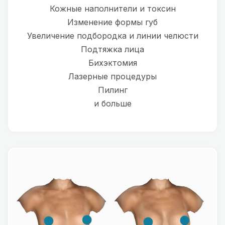
Кожные наполнители и токсин
Изменение формы губ
Увеличение подбородка и линии челюсти
Подтяжка лица
Бихэктомия
Лазерные процедуры
Пилинг
и больше