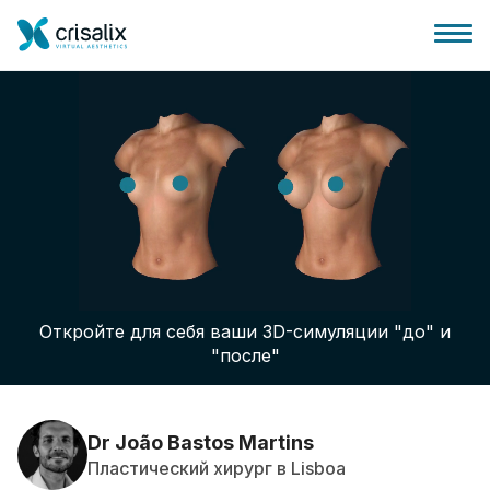
Главная хирурга
Бизнес Платформа
Откройте для себя ваши 3D-симуляции "до" и
Планы
"после"
Отзывы пациентов
Dr João Bastos Martins
Пластический хирург в Lisboa