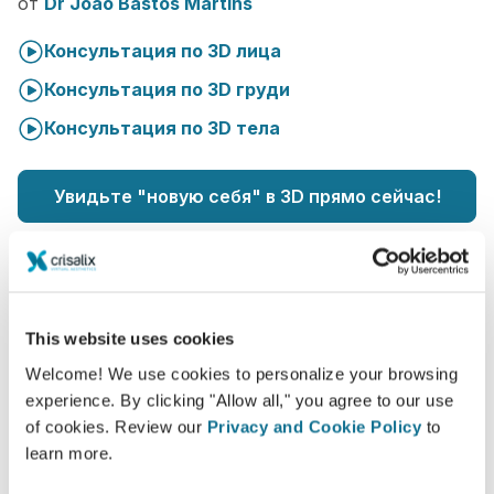
от
Dr João Bastos Martins
Консультация по 3D лица
Консультация по 3D груди
Консультация по 3D тела
Увидьте "новую себя" в 3D прямо сейчас!
This website uses cookies
Welcome! We use cookies to personalize your browsing
Улучшение качества обслуживания
experience. By clicking "Allow all," you agree to our use
пациентов
of cookies. Review our
Privacy and Cookie Policy
to
Crisalix - это инновационное решение для
learn more.
улучшения взаимопонимания между врачом и