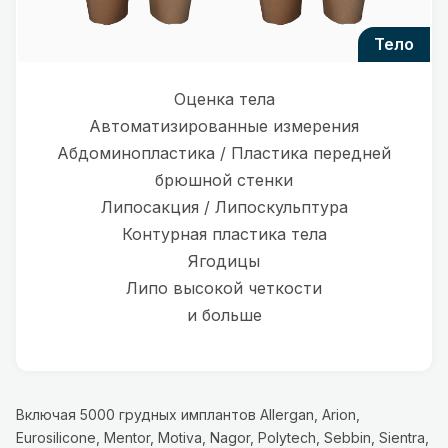
тело
Оценка тела
Автоматизированные измерения
Абдоминопластика / Пластика передней
брюшной стенки
Липосакция / Липоскульптура
Контурная пластика тела
Ягодицы
Липо высокой четкости
и больше
Включая 5000 грудных имплантов Allergan, Arion,
Eurosilicone, Mentor, Motiva, Nagor, Polytech, Sebbin, Sientra,