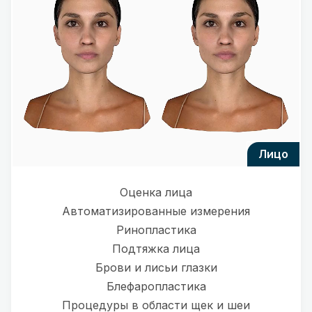
лицо
Оценка лица
Автоматизированные измерения
Ринопластика
Подтяжка лица
Брови и лисьи глазки
Блефаропластика
Процедуры в области щек и шеи