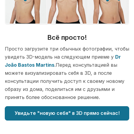
Всё просто!
Просто загрузите три обычных фотографии, чтобы
увидеть 3D-модель на следующем приеме у
Dr
João Bastos Martins
.Перед консультацией вы
можете визуализировать себя в 3D, а после
консультации получить доступ к своему новому
образу из дома, поделиться им с друзьями и
принять более обоснованное решение.
Увидьте "новую себя" в 3D прямо сейчас!