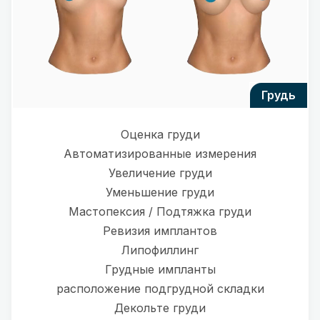
грудь
Оценка груди
Автоматизированные измерения
Увеличение груди
Уменьшение груди
Мастопексия / Подтяжка груди
Ревизия имплантов
Липофиллинг
Грудные импланты
расположение подгрудной складки
Декольте груди