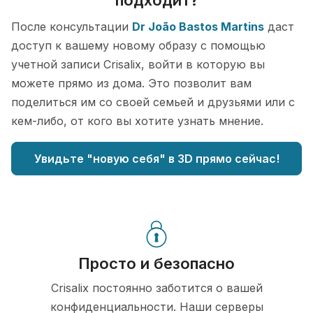
подходит?
После консультации
Dr João Bastos Martins
даст
доступ к вашему новому образу с помощью
учетной записи Crisalix, войти в которую вы
можете прямо из дома. Это позволит вам
поделиться им со своей семьей и друзьями или с
кем-либо, от кого вы хотите узнать мнение.
Увидьте "новую себя" в 3D прямо сейчас!
Просто и безопасно
Crisalix постоянно заботится о вашей
конфиденциальности. Наши серверы