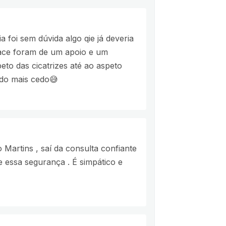
 foi sem dúvida algo qie já deveria
yface foram de um apoio e um
eto das cicatrizes até ao aspeto
ido mais cedo😅
Martins , saí da consulta confiante
te essa segurança . É simpático e