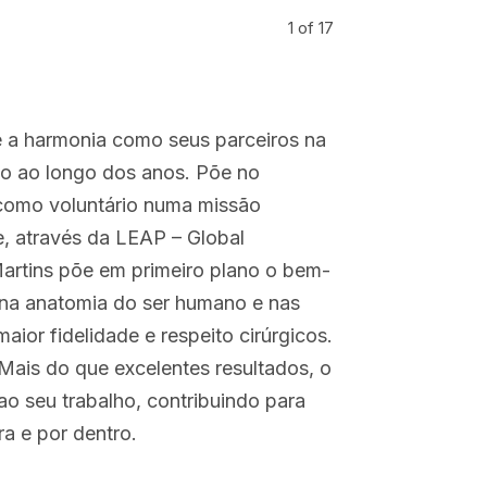
1
of 17
 e a harmonia como seus parceiros na
do ao longo dos anos. Põe no
 como voluntário numa missão
e, através da LEAP – Global
Martins põe em primeiro plano o bem-
o na anatomia do ser humano e nas
aior fidelidade e respeito cirúrgicos.
 Mais do que excelentes resultados, o
ao seu trabalho, contribuindo para
ra e por dentro.