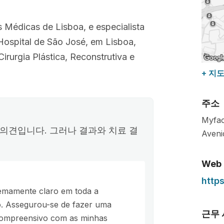
 Médicas de Lisboa, e especialista
 Hospital de São José, em Lisboa,
irurgia Plástica, Reconstrutiva e
+ 지
주소
Myfac
의견입니다. 그러나 결과와 치료 결
Aveni
Web
https
remamente claro em toda a
. Assegurou-se de fazer uma
근무
e compreensivo com as minhas