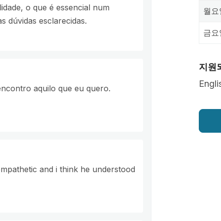
idade, o que é essencial num
월요
s dúvidas esclarecidas.
금요
지원
Engli
 encontro aquilo que eu quero.
mpathetic and i think he understood