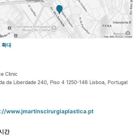
도 확대
e Clinic
da da Liberdade 240, Piso 4
1250-148
Lisboa
,
Portugal
://www.jmartinscirurgiaplastica.pt
 시간