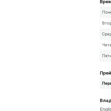
Врем
Пон
Вто
Сре
Чет
Пят
Прей
Пер
Влад
Engli