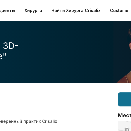
циенты
Хирурги
Найти Хирурга Crisalix
Customer 
 3D-
е"
Мес
веренный практик Crisalix