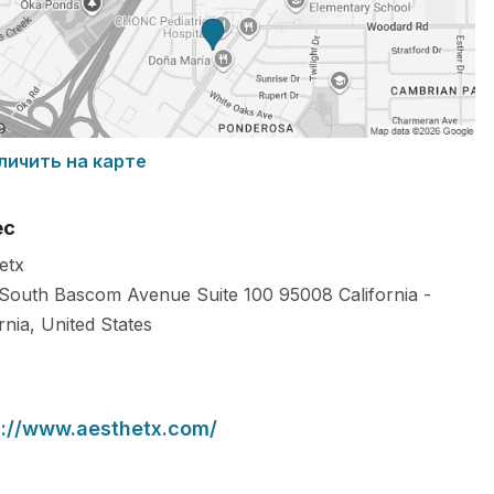
личить на карте
ес
etx
South Bascom Avenue Suite 100
95008
California
-
rnia
,
United States
s://www.aesthetx.com/