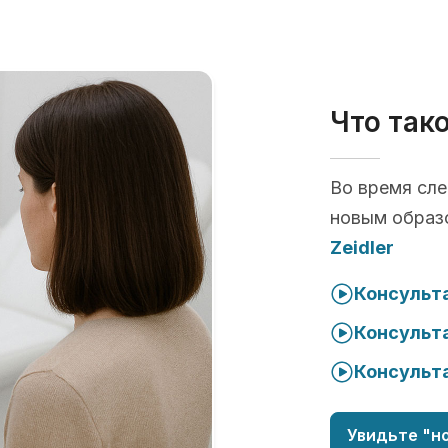
Что так
Во время сл
новым образ
Zeidler
Консульта
Консульта
Консульта
Увидьте "но