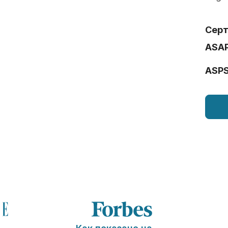
Сер
ASA
ASP