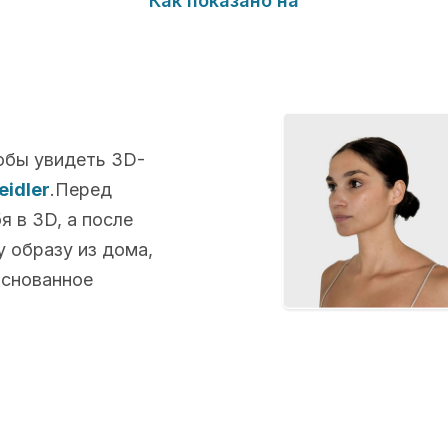
Как показано на
обы увидеть 3D-
eidler
.Перед
 в 3D, а после
 образу из дома,
основанное