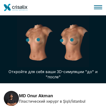
Главная хирурга
Бизнес Платформа
Откройте для себя ваши 3D-симуляции "до" и
Планы
"после"
Отзывы пациентов
MD Onur Akman
Пластический хирург в Şişli/İstanbul