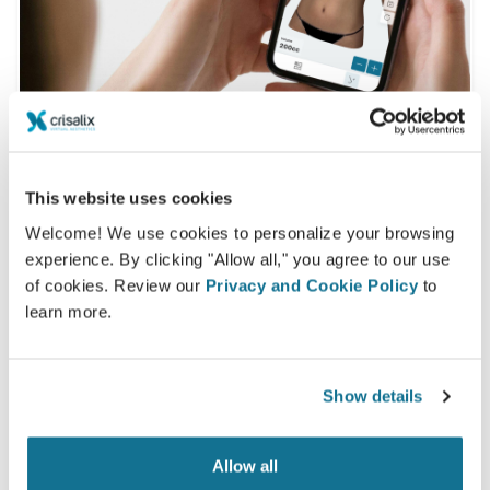
Вы хотите узнать, что Вам больше
This website uses cookies
подходит?
Welcome! We use cookies to personalize your browsing
После консультации
MD Onur Akman
даст доступ
experience. By clicking "Allow all," you agree to our use
к вашему новому образу с помощью учетной
of cookies. Review our
Privacy and Cookie Policy
to
learn more.
записи Crisalix, войти в которую вы можете прямо
из дома. Это позволит вам поделиться им со
своей семьей и друзьями или с кем-либо, от кого
Show details
вы хотите узнать мнение.
Увидьте "новую себя" в 3D прямо сейчас!
Allow all