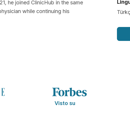
Lingu
021, he joined ClinicHub in the same
hysician while continuing his
Türk
Visto su