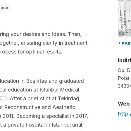
ence
aring your desires and ideas. Then,
gether, ensuring clarity in treatment
+ ing
rocess for optimal results.
Indir
Op. D
Polat
education in Beşiktaş and graduated
3439
cal education at Istanbul Medical
1. After a brief stint at Tekirdağ
Web
tic Reconstructive and Aesthetic
http
n 2011. Becoming a specialist in 2017,
a private hospital in Istanbul until