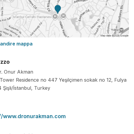
randire mappa
izzo
r. Onur Akman
 Tower Residence no 447 Yeşilçimen sokak no 12, Fulya
4
Şişli/İstanbul
,
Turkey
://www.dronurakman.com