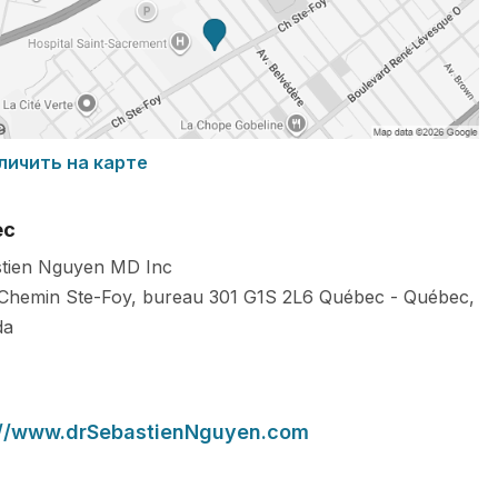
личить на карте
ес
tien Nguyen MD Inc
Chemin Ste-Foy, bureau 301
G1S 2L6
Québec
-
Québec
,
da
://www.drSebastienNguyen.com