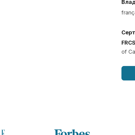
Влад
franç
Сер
FRC
of C