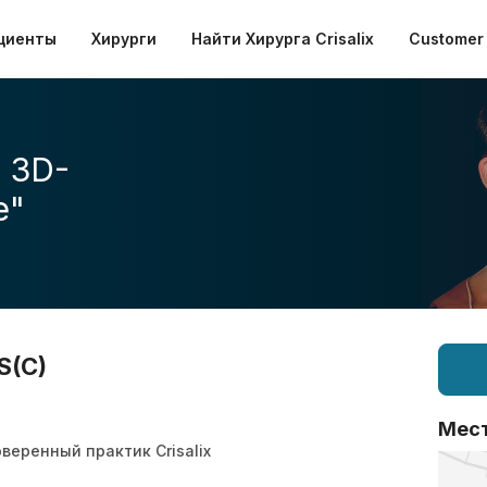
циенты
Хирурги
Найти Хирурга Crisalix
Customer 
 3D-
е"
S(C)
Мес
веренный практик Crisalix