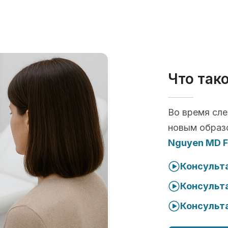
Что так
Во время сл
новым образ
Nguyen MD F
Консульта
Консульта
Консульта