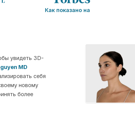
Как показано на
обы увидеть 3D-
 Nguyen MD
ализировать себя
 своему новому
ринять более