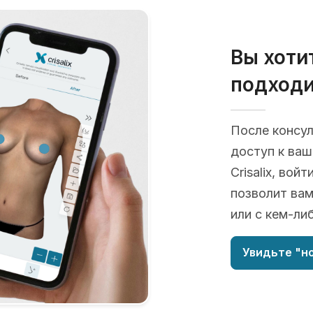
Вы хоти
подходи
После консу
доступ к ва
Crisalix, во
позволит вам
или с кем-ли
Увидьте "но