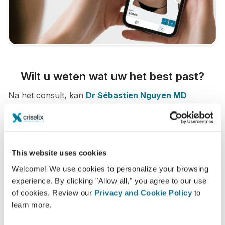
Wilt u weten wat uw het best past?
Na het consult, kan
Dr Sébastien Nguyen MD
FRCS(C)
u uw "nieuwe ik" laten zien vanuit uw eigen
huis via uw Crisalix-account. Hierdoor kunt u de
simulatie met uw familie, vrienden of wie u wilt te delen
om hun advies te krijgen.
This website uses cookies
Welcome! We use cookies to personalize your browsing
Zie je nieuwe ik nu!
experience. By clicking "Allow all," you agree to our use
of cookies. Review our
Privacy and Cookie Policy
to
learn more.