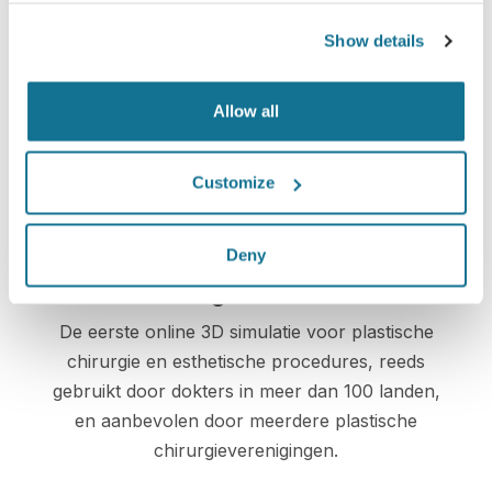
Show details
Veilig en zeker
Crisalix beschermt uw privacy ten alle tijden.
Allow all
Onze servers zijn volledig versleuteld, uw
informatie is beveiligd en prive.
Customize
Deny
High-Tech
De eerste online 3D simulatie voor plastische
chirurgie en esthetische procedures, reeds
gebruikt door dokters in meer dan 100 landen,
en aanbevolen door meerdere plastische
chirurgieverenigingen.