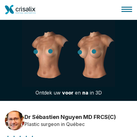
Huis chirurg
3D business platform
Ontdek uw
voor
en
na
in 3D
Pakketten
Patiëntrecensies
Dr Sébastien Nguyen MD FRCS(C)
Plastic surgeon in Québec