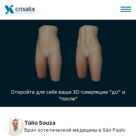
Главная хирурга
Бизнес Платформа
Откройте для себя ваши 3D-симуляции "до" и
Планы
"после"
Отзывы пациентов
Túlio Souza
Врач эстетической медицины в São Paulo