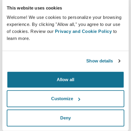
This website uses cookies
Довольны
Welcome! We use cookies to personalize your browsing
100% женщин сказали, что они были
experience. By clicking "Allow all," you agree to our use
удовлетворены или очень удовлетворены
of cookies. Review our
Privacy and Cookie Policy
to
своей операцией после того, как увидели
learn more.
Crisalix 3D-моделирование до нее*
Show details
*Онлайн-опрос проводился в Швейцарии среди
пациенток, сделавших операцию по увеличению груди в
период с мая 2010 года до сентября 2011 года.
Allow all
Customize
Deny