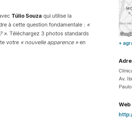
 avec
Túlio Souza
qui utilise la
dre à cette question fondamentale :
«
? »
. Téléchargez 3 photos standards
te votre
« nouvelle apparence »
en
+ agr
Adre
Clíni
Av. I
Paulo
Web
http