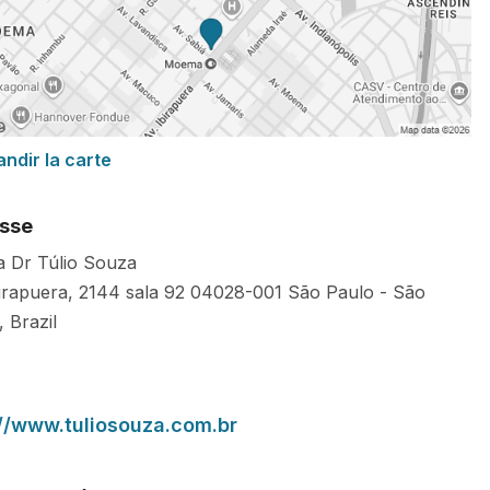
andir la carte
sse
ca Dr Túlio Souza
birapuera, 2144 sala 92
04028-001
São Paulo
-
São
,
Brazil
://www.tuliosouza.com.br