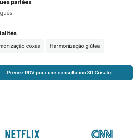
ues parlées
uguês
alités
monização coxas
Harmonização glútea
Prenez RDV pour une consultation 3D Crisalix