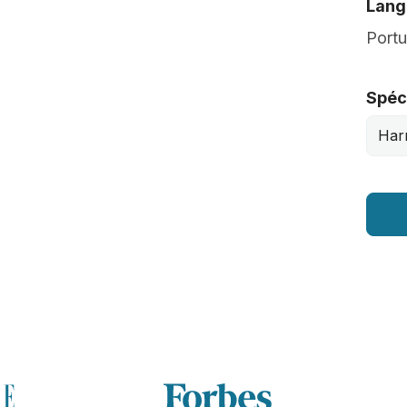
Lang
Port
Spéci
Har