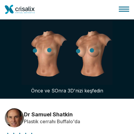
Cerrah ana sayfası
3D İş Platformu
Önce ve SOnra 3D'nizi keşfedin
Planlar
Hasta incelemeleri
Dr Samuel Shatkin
Plastik cerrahı Buffalo'da