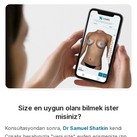
Size en uygun olanı bilmek ister
misiniz?
Konsültasyondan sonra,
Dr Samuel Shatkin
kendi
Crisalix hesabınızla "yeni size" evden erişmenize izin