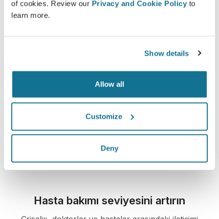
of cookies. Review our
Privacy and Cookie Policy
to
learn more.
Tipik bir 3D konsültasyon nedir?
Bir sonraki randevunuz sırasında
Dr Samuel
Show details
Shatkin
'dan değerli tavsiyeler alırken "yeni sizi"
keşfedebileceksiniz.
Allow all
3D meme konsültasyon
Customize
Yeni sizi şimdi görün!
Deny
Hasta bakımı seviyesini artırın