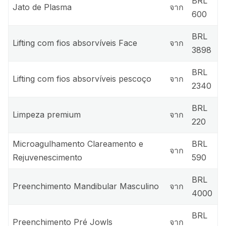
BRL
Jato de Plasma
จาก
600
BRL
Lifting com fios absorvíveis Face
จาก
3898
BRL
Lifting com fios absorvíveis pescoço
จาก
2340
BRL
Limpeza premium
จาก
220
Microagulhamento Clareamento e
BRL
จาก
Rejuvenescimento
590
BRL
Preenchimento Mandibular Masculino
จาก
4000
BRL
Preenchimento Pré Jowls
จาก