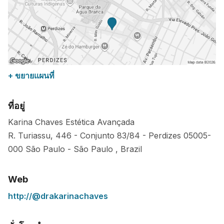
+ ขยายแผนที่
ที่อยู่
Karina Chaves Estética Avançada
R. Turiassu, 446 - Conjunto 83/84 - Perdizes
05005-
000
São Paulo
-
São Paulo
,
Brazil
Web
http://@drakarinachaves