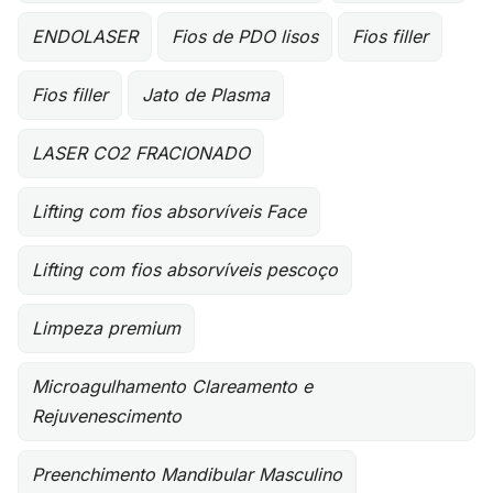
ENDOLASER
Fios de PDO lisos
Fios filler
Fios filler
Jato de Plasma
LASER CO2 FRACIONADO
Lifting com fios absorvíveis Face
Lifting com fios absorvíveis pescoço
Limpeza premium
Microagulhamento Clareamento e
Rejuvenescimento
Preenchimento Mandibular Masculino