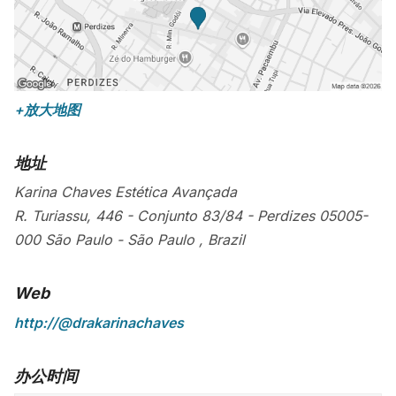
+放大地图
地址
Karina Chaves Estética Avançada
R. Turiassu, 446 - Conjunto 83/84 - Perdizes
05005-
000
São Paulo
-
São Paulo
,
Brazil
Web
http://@drakarinachaves
办公时间