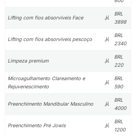
600
BRL
Lifting com fios absorvíveis Face
从
3898
BRL
Lifting com fios absorvíveis pescoço
从
2340
BRL
Limpeza premium
从
220
Microagulhamento Clareamento e
BRL
从
Rejuvenescimento
590
BRL
Preenchimento Mandibular Masculino
从
4000
BRL
Preenchimento Pré Jowls
从
1200