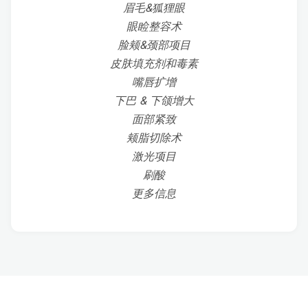
眉毛&狐狸眼
眼睑整容术
脸颊&颈部项目
皮肤填充剂和毒素
嘴唇扩增
下巴 & 下颌增大
面部紧致
颊脂切除术
激光项目
刷酸
更多信息