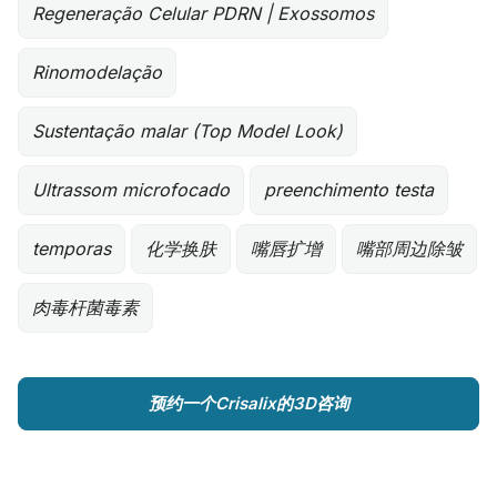
Regeneração Celular PDRN | Exossomos
Rinomodelação
Sustentação malar (Top Model Look)
Ultrassom microfocado
preenchimento testa
temporas
化学换肤
嘴唇扩增
嘴部周边除皱
肉毒杆菌毒素
预约一个Crisalix的3D咨询