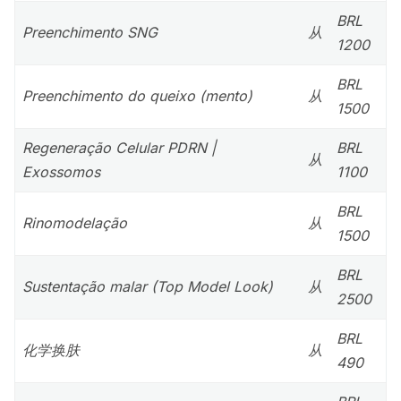
BRL
Preenchimento SNG
从
1200
BRL
Preenchimento do queixo (mento)
从
1500
Regeneração Celular PDRN |
BRL
从
Exossomos
1100
BRL
Rinomodelação
从
1500
BRL
Sustentação malar (Top Model Look)
从
2500
BRL
化学换肤
从
490