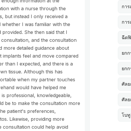
en enough information at the
การ
ation with a nurse through the
, but instead I only received a
การเ
 whether I was familiar with the
 provided. She then said that I
ฉีดฟ
consultation, and the consultation
ed more detailed guidance about
ยกก
ast implants feel and move compared
er than I expected, and there is a
ยกก
wn tissue. Although this has
mfortable when my partner touches
ศัล
forehand would have helped me
 is professional, knowledgeable,
ศัล
ld be to make the consultation more
the patient's preferences,
โบทู
tos. Likewise, providing more
e consultation could help avoid