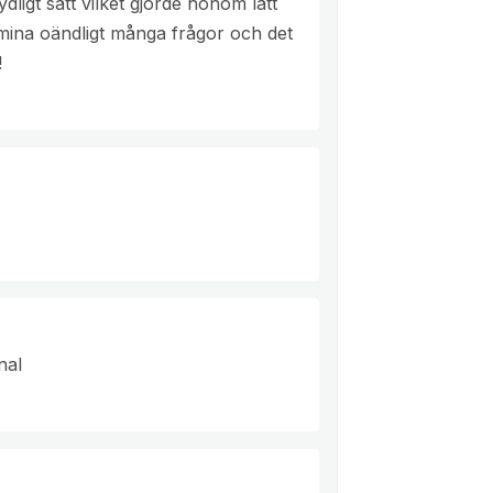
igt sätt vilket gjorde honom lätt
mina oändligt många frågor och det
!
nal