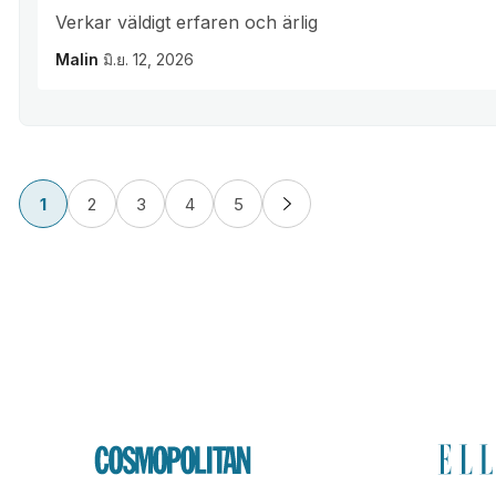
Verkar väldigt erfaren och ärlig
Malin
มิ.ย. 12, 2026
1
2
3
4
5