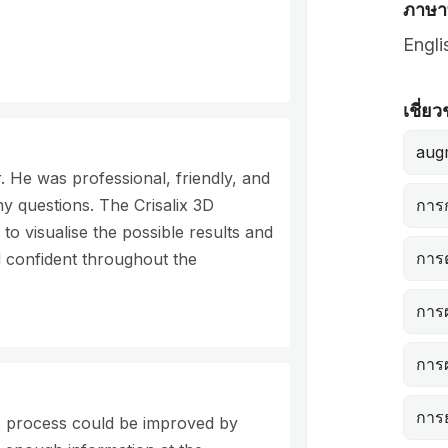
ภาษาท
Engli
เชี่ย
aug
. He was professional, friendly, and
my questions. The Crisalix 3D
การ
to visualise the possible results and
การต
d confident throughout the
การผ
การผ
การ
the process could be improved by