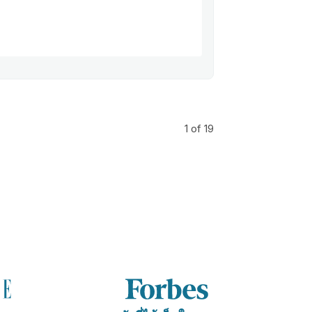
1
of 19