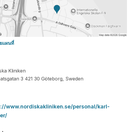
ยแผนที่
ska Kliniken
patsgatan 3
421 30
Göteborg
,
Sweden
s://www.nordiskakliniken.se/personal/karl-
er/