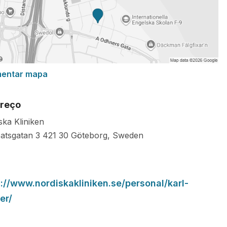
mentar mapa
reço
ska Kliniken
patsgatan 3
421 30
Göteborg
,
Sweden
s://www.nordiskakliniken.se/personal/karl-
er/