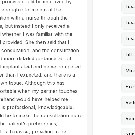
the process could be improved by
Leva
en enough information at the
ation with a nurse through the
Lev
, but instead I only received a
 whether I was familiar with the
Lev
 provided. She then said that I
consultation, and the consultation
Lift
ed more detailed guidance about
ast implants feel and move compared
Min
er than I expected, and there is a
wn tissue. Although this has
Pree
mfortable when my partner touches
forehand would have helped me
Red
 is professional, knowledgeable,
ld be to make the consultation more
Rem
the patient's preferences,
tos. Likewise, providing more
Subs