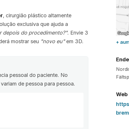
er
, cirurgião plástico altamente
solução exclusiva que ajuda a
r depois do procedimento?"
. Envie 3
erá mostrar seu
"novo eu"
em 3D.
+ au
Ende
Nordi
ncia pessoal do paciente. No
Fälts
o variam de pessoa para pessoa.
Web
http
brem