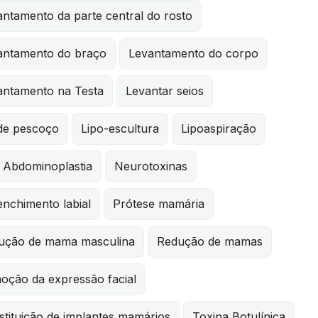
ntamento da parte central do rosto
antamento do braço
Levantamento do corpo
antamento na Testa
Levantar seios
 de pescoço
Lipo-escultura
Lipoaspiração
i Abdominoplastia
Neurotoxinas
nchimento labial
Prótese mamária
ução de mama masculina
Redução de mamas
oção da expressão facial
tituição de implantes mamários
Toxina Botulínica