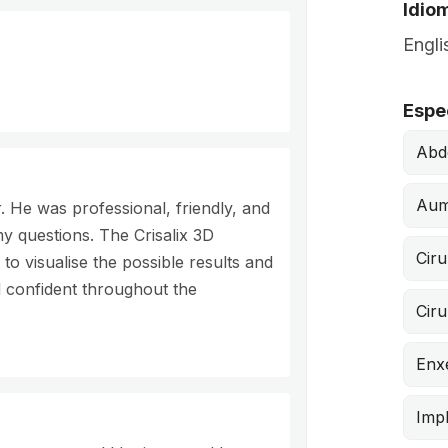
Idio
Engli
Espe
Abd
Aum
. He was professional, friendly, and
my questions. The Crisalix 3D
Ciru
to visualise the possible results and
d confident throughout the
Ciru
Enx
Impl