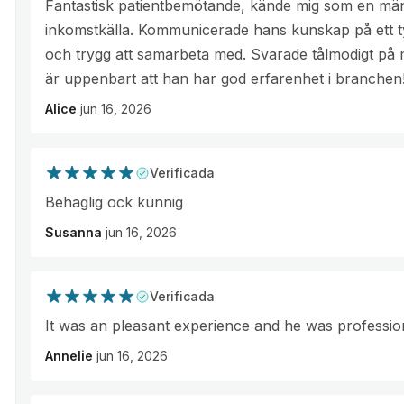
Fantastisk patientbemötande, kände mig som en män
inkomstkälla. Kommunicerade hans kunskap på ett tydl
och trygg att samarbeta med. Svarade tålmodigt på 
är uppenbart att han har god erfarenhet i branchen
Alice
jun 16, 2026
Verificada
Behaglig ock kunnig
Susanna
jun 16, 2026
Verificada
It was an pleasant experience and he was professio
Annelie
jun 16, 2026