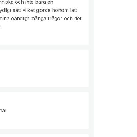
niska och inte bara en
igt sätt vilket gjorde honom lätt
mina oändligt många frågor och det
!
nal