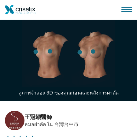
บ้านของหมอผ่าตัด
แพลตฟอร์มธุรกิจ 3D
ดูภาพจำลอง 3D ของคุณก่อนและหลังการผ่าตัด
แผน
ความคิดเห็นของคนไข้
王冠穎醫師
หมอผ่าตัด ใน 台灣台中市