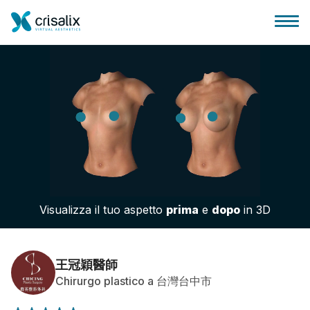
Accesso chirurghi
Piattaforma Business 3D
Visualizza il tuo aspetto
prima
e
dopo
in 3D
Piani
Recensioni dei pazienti
王冠穎醫師
Chirurgo plastico a 台灣台中市