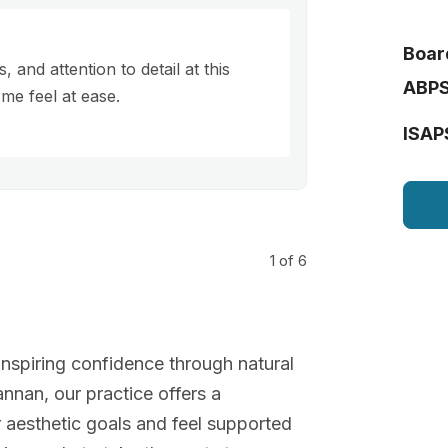
Board
 and attention to detail at this
ABP
me feel at ease.
ISAP
1
of 6
nspiring confidence through natural
nnan, our practice offers a
aesthetic goals and feel supported