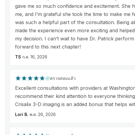
gave me so much confidence and excitement. She ha
me, and I’m grateful she took the time to make me fe
was such a helpful part of the consultation. Being abl
made the experience even more exciting and helped
my decision. I can’t wait to have Dr. Patrick perfo
forward to this next chapter!
TS
ก.ค. 16, 2026
ตรวจสอบแล้ว
Excellent consultations with providers at Washingto
recommend their kind attention to everyone thinkin
Crisalix 3-D imaging is an added bonus that helps wi
Lori B.
พ.ค. 26, 2026