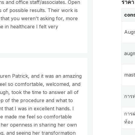
ราคา
s and office staff/associates. Open
s of possible results. Their work is
cons
 that you weren't asking for, more
 in healthcare I felt very
Augm
augm
mas
ren Patrick, and it was an amazing
feel so comfortable, welcomed, and
ugh, took the time to answer all of
การท
ep of the procedure and what to
nt that I was in excellent hands. I
การผ
he made me feel so comfortable
ท้อง
d her openness in sharing her own
ng, and seeing her transformation