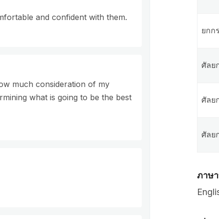
mfortable and confident with them.
ยกกร
ศัลย
 how much consideration of my
ermining what is going to be the best
ศัลย
ศัลย
ภาษาท
Engli