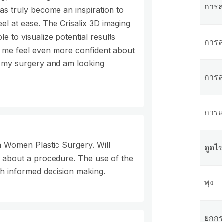
การ
s truly become an inspiration to
el at ease. The Crisalix 3D imaging
e to visualize potential results
การล
 me feel even more confident about
rm my surgery and am looking
การ
การเ
n Women Plastic Surgery. Will
ดูดไ
g about a procedure. The use of the
th informed decision making.
พุง
ยกกร