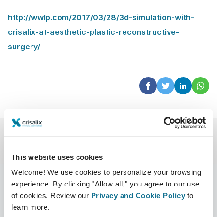
http://wwlp.com/2017/03/28/3d-simulation-with-
crisalix-at-aesthetic-plastic-reconstructive-
surgery/
This website uses cookies
Welcome! We use cookies to personalize your browsing
experience. By clicking "Allow all," you agree to our use
of cookies. Review our
Privacy and Cookie Policy
to
learn more.
บริษัท
หมอผ่าตัด