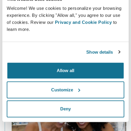
da sua cirurgia desejada
Welcome! We use cookies to personalize your browsing
Registre-se e veja gratuitamente o seu rosto ou
experience. By clicking "Allow all," you agree to our use
corpo em 3D. Terá acesso aos recursos mais
of cookies. Review our
Privacy and Cookie Policy
to
avançados de simulação para todo tipo de
learn more.
procedimentos para o seu rosto, seios ou corpo.
Simular agora
Show details
Allow all
Customize
Deny