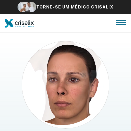
TORNE-SE UM MÉDICO CRISALIX
Página inicial para cirurgiões
Plataforma 3D de business
Planos
Avaliações dos pacientes