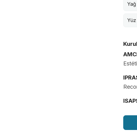
Yağ
Yüz
Kurul
AMC
Estét
IPRA
Recon
ISAP