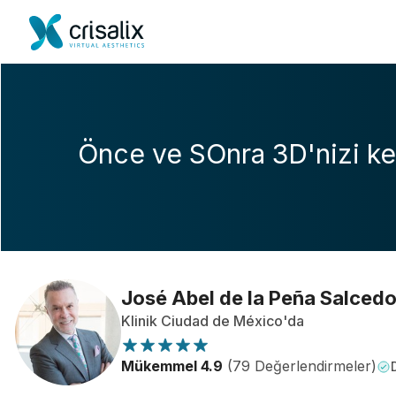
Önce ve SOnra 3D'nizi ke
José Abel de la Peña Salced
Klinik Ciudad de México'da
Mükemmel 4.9
(79 Değerlendirmeler)