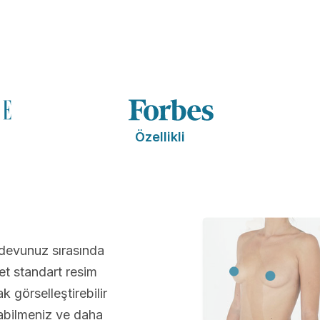
Özellikli
ndevunuz sırasında
t standart resim
 görselleştirebilir
abilmeniz ve daha