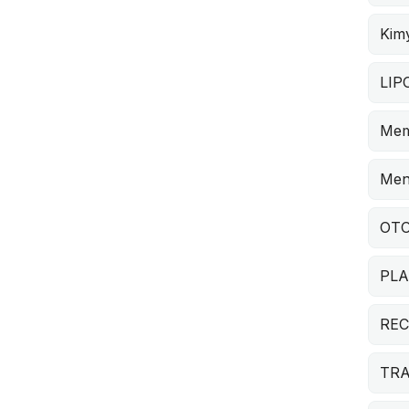
Kimy
LIP
Mem
Men
OTO
PLA
RE
TRA