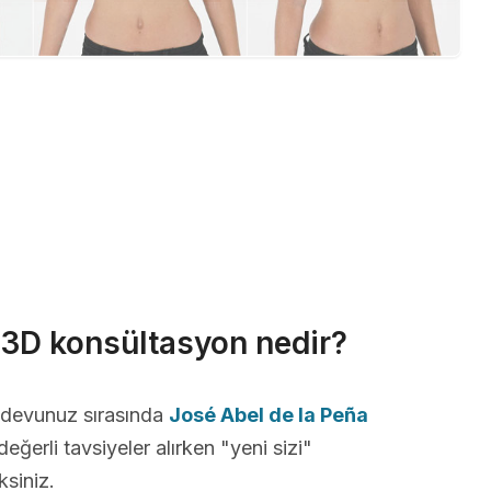
r 3D konsültasyon nedir?
andevunuz sırasında
José Abel de la Peña
değerli tavsiyeler alırken "yeni sizi"
siniz.