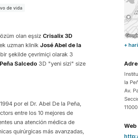
ivo de vida
çözüm olan eşsiz
Crisalix 3D
ek uzman klinik
José Abel de la
+ hari
bir şekilde çevrimiçi olarak 3
 Peña Salcedo
3D "yeni sizi" size
Adre
Insti
la Pe
Av. P
Secci
o 1994 por el Dr. Abel De la Peña,
11000
tors entre los 10 mejores de
ientes una atención médica de
Web
cnicas quirúrgicas más avanzadas,
http: