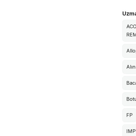
Uzma
ACO
REM
Allo
Alın
Bac
Bot
FP
IMP