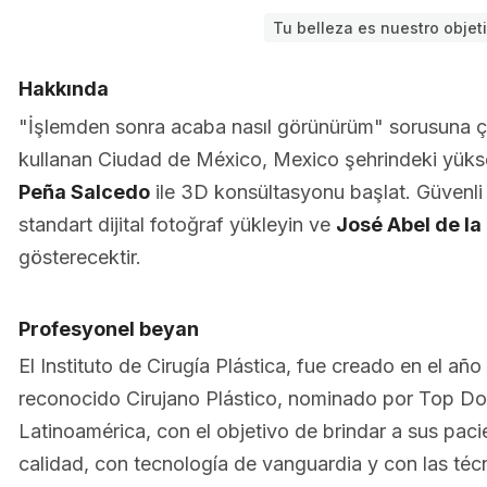
Tu belleza es nuestro objet
Hakkında
"İşlemden sonra acaba nasıl görünürüm" sorusuna 
kullanan Ciudad de México, Mexico şehrindeki yüks
Peña Salcedo
ile 3D konsültasyonu başlat. Güvenli 
standart dijital fotoğraf yükleyin ve
José Abel de la
gösterecektir.
Profesyonel beyan
El Instituto de Cirugía Plástica, fue creado en el añ
reconocido Cirujano Plástico, nominado por Top Doc
Latinoamérica, con el objetivo de brindar a sus pac
calidad, con tecnología de vanguardia y con las té