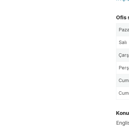
Ofis 
Paza
Salı
Çar
Per
Cum
Cuma
Konuş
Engli