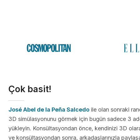
Çok basit!
José Abel de la Peña Salcedo
ile olan sonraki ra
3D simülasyonunu görmek için bugün sadece 3 ade
yükleyin. Konsültasyondan önce, kendinizi 3D olarak
ve konsültasyondan sonra, arkadaşlarınızla paylaş