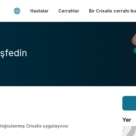
Hastalar
Cerrahlar
Bir Crisalix cerrahı b
şfedin
o
Yer
Doğrulanmış Crisalix uygulayıcısı