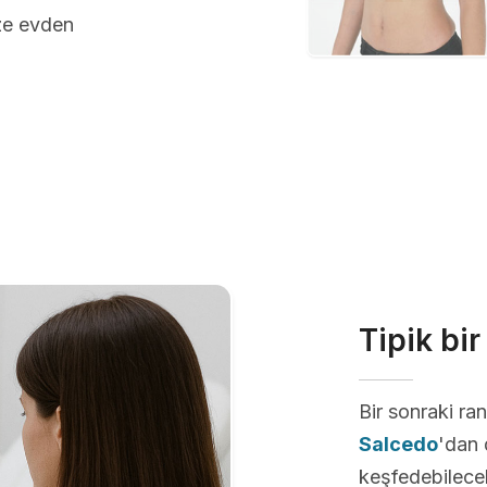
üze evden
Tipik bi
Bir sonraki r
Salcedo
'dan 
keşfedebilecek