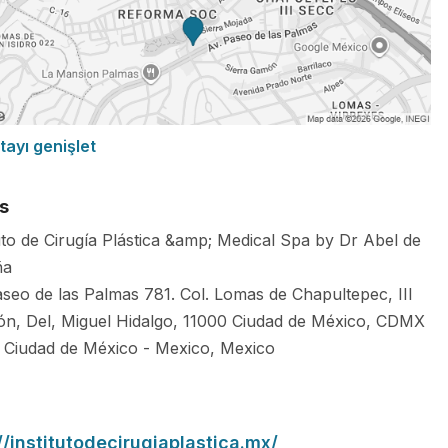
tayı genişlet
s
tuto de Cirugía Plástica &amp; Medical Spa by Dr Abel de
ña
aseo de las Palmas 781. Col. Lomas de Chapultepec, III
ón, Del, Miguel Hidalgo, 11000 Ciudad de México, CDMX
Ciudad de México
-
Mexico
,
Mexico
//institutodecirugiaplastica.mx/