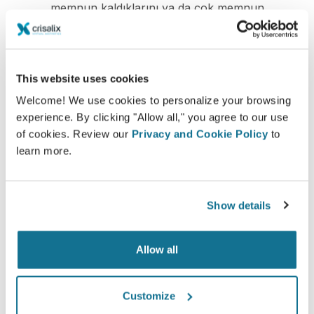
memnun kaldıklarını ya da çok memnun
kaldıklarını söylediler.*
*Mayıs 2010 ile Eylül 2011 arasında İsviçre'de ameliyat olan
This website uses cookies
meme büyütme hastaları arasında çevrimiçi anket yapılmıştır.
Welcome! We use cookies to personalize your browsing
experience. By clicking "Allow all," you agree to our use
of cookies. Review our
Privacy and Cookie Policy
to
learn more.
Show details
Allow all
Customize