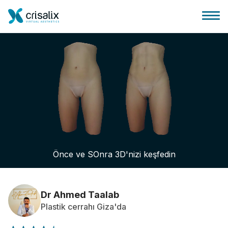
Cerrah ana sayfası
3D İş Platformu
Önce ve SOnra 3D'nizi keşfedin
Planlar
Hasta incelemeleri
Dr Ahmed Taalab
Plastik cerrahı Giza'da