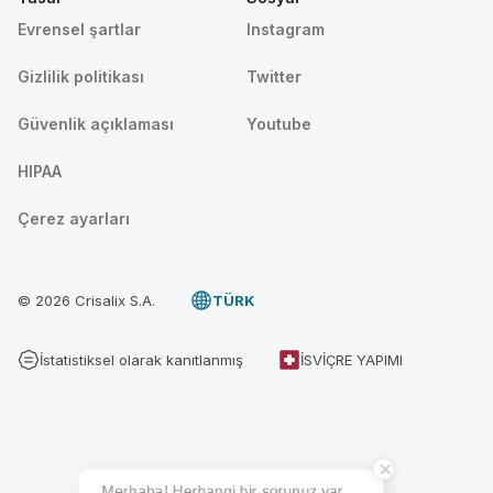
Evrensel şartlar
Instagram
Gizlilik politikası
Twitter
Güvenlik açıklaması
Youtube
HIPAA
Çerez ayarları
© 2026 Crisalix S.A.
TÜRK
İstatistiksel olarak kanıtlanmış
İSVIÇRE YAPIMI
Merhaba! Herhangi bir sorunuz var