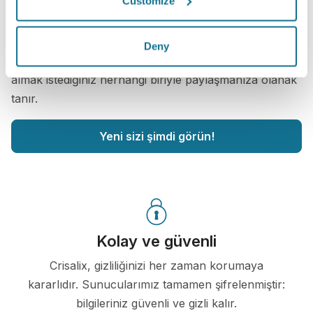
Customize
Konsültasyondan sonra,
Dr. Rafael Tirapelle
kendi
Crisalix hesabınızla "yeni size" evden erişmenize izin
Deny
verebilir. Bu, aileniz ve arkadaşlarınızla veya fikir
almak istediğiniz herhangi biriyle paylaşmanıza olanak
tanır.
Yeni sizi şimdi görün!
Kolay ve güvenli
Crisalix, gizliliğinizi her zaman korumaya
kararlıdır. Sunucularımız tamamen şifrelenmiştir:
bilgileriniz güvenli ve gizli kalır.