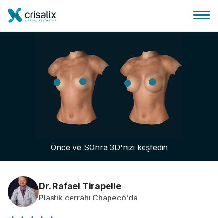
Cerrah ana sayfası
3D İş Platformu
Önce ve SOnra 3D'nizi keşfedin
Planlar
Hasta incelemeleri
Dr. Rafael Tirapelle
Plastik cerrahı Chapecó'da